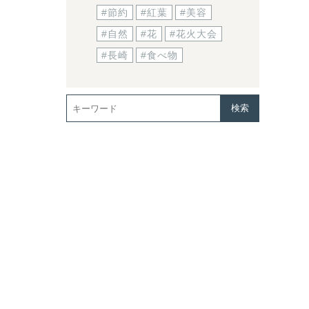
#節約
#紅葉
#美容
#自然
#花
#花火大会
#長崎
#食べ物