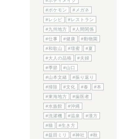
#ボディメイク
#ポケモン
#メガネ
#レシピ
#レストラン
#九州地方
#人間関係
#仕事
#健康
#動物園
#和歌山
#壇蜜
#夏
#大人の品格
#夫婦
#季節
#山口
#山本文緒
#振り返り
#掃除
#文化
#春
#本
#東海地方
#歯医者
#水族館
#沖縄
#洗濯機
#温泉
#漢方
#猫
#生き方
#益田ミリ
#神社
#秋