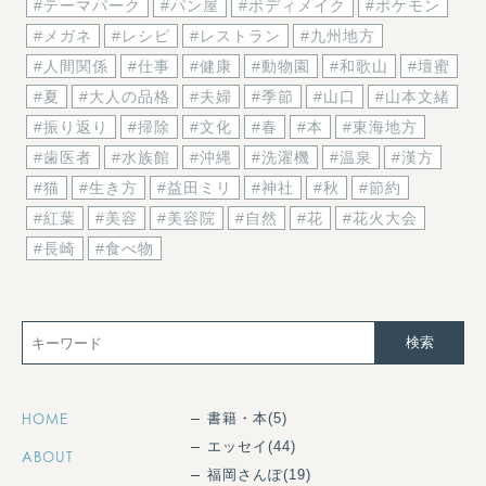
#テーマパーク
#パン屋
#ボディメイク
#ポケモン
#メガネ
#レシピ
#レストラン
#九州地方
#人間関係
#仕事
#健康
#動物園
#和歌山
#壇蜜
#夏
#大人の品格
#夫婦
#季節
#山口
#山本文緒
#振り返り
#掃除
#文化
#春
#本
#東海地方
#歯医者
#水族館
#沖縄
#洗濯機
#温泉
#漢方
#猫
#生き方
#益田ミリ
#神社
#秋
#節約
#紅葉
#美容
#美容院
#自然
#花
#花火大会
#長崎
#食べ物
HOME
書籍・本
(5)
エッセイ
(44)
ABOUT
福岡さんぽ
(19)